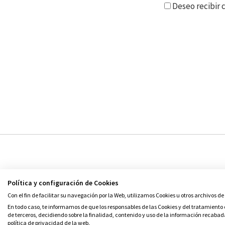
Deseo recibir
Política y configuración de Cookies
Con el fin de facilitar su navegación por la Web, utilizamos Cookies u otros archivos de
© Grupo SM
En todo caso, te informamos de que los responsables de las Cookies y del tratamiento d
de terceros, decidiendo sobre la finalidad, contenido y uso de la información recabad
política de privacidad de la web.