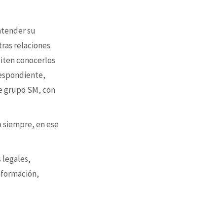
 atender su
tras relaciones.
siten conocerlos
respondiente,
e grupo SM, con
o siempre, en ese
 legales,
nformación,