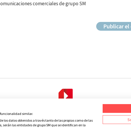
 comunicaciones comerciales de grupo SM
 funcionalidad similar.
Condiciones de uso
Política de privacidad
Política de cookies
C
So
e los datos obtenidos a través tanto de las propias como de las
a, serán las entidades de grupo SM que se identifican en la