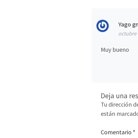
Yago g
octubre 
Muy bueno
Deja una re
Tu dirección d
están marcad
Comentario
*