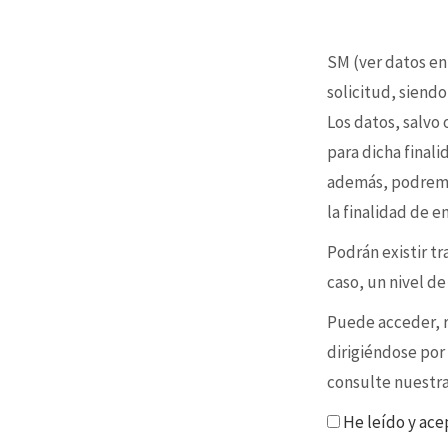
SM (ver datos en
solicitud, siendo
Los datos, salvo
para dicha final
además, podremo
la finalidad de 
Podrán existir t
caso, un nivel d
Puede acceder, re
dirigiéndose por
consulte nuestr
He leído y ace