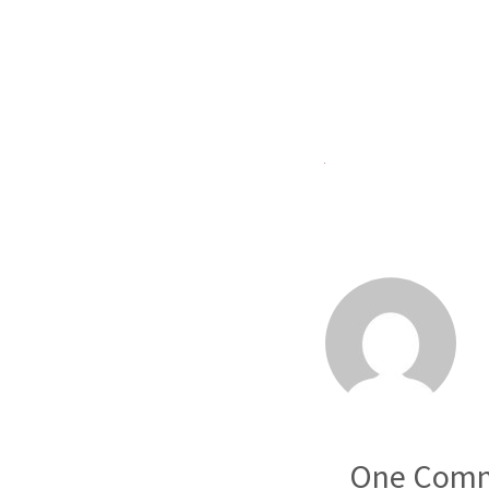
One
Comm