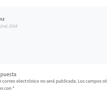
mz
2nd, 2018
spuesta
e correo electrónico no será publicada.
Los campos ob
os con
*