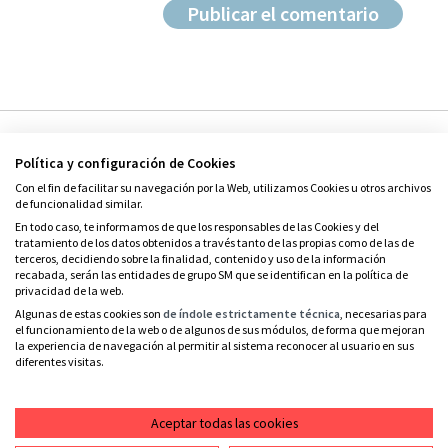
Política y configuración de Cookies
Con el fin de facilitar su navegación por la Web, utilizamos Cookies u otros archivos
de funcionalidad similar.
En todo caso, te informamos de que los responsables de las Cookies y del
tratamiento de los datos obtenidos a través tanto de las propias como de las de
© Grupo SM
terceros, decidiendo sobre la finalidad, contenido y uso de la información
Condiciones de uso
recabada, serán las entidades de grupo SM que se identifican en la política de
privacidad de la web.
Política de privacidad
Algunas de estas cookies son
de índole estrictamente técnica
, necesarias para
el funcionamiento de la web o de algunos de sus módulos, de forma que mejoran
Política de cookies
la experiencia de navegación al permitir al sistema reconocer al usuario en sus
diferentes visitas.
Contacto
RSS
Aceptar todas las cookies