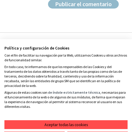
Política y configuración de Cookies
Con el fin de facilitar su navegación por la Web, utilizamos Cookies u otros archivos
de funcionalidad similar.
En todo caso, te informamos de que los responsables de las Cookies y del
tratamiento de los datos obtenidos a través tanto de las propias como de las de
© Grupo SM
terceros, decidiendo sobre la finalidad, contenido y uso de la información
Condiciones de uso
recabada, serán las entidades de grupo SM que se identifican en la política de
privacidad de la web.
Política de privacidad
Algunas de estas cookies son
de índole estrictamente técnica
, necesarias para
el funcionamiento de la web o de algunos de sus módulos, de forma que mejoran
Política de cookies
la experiencia de navegación al permitir al sistema reconocer al usuario en sus
diferentes visitas.
Contacto
RSS
Aceptar todas las cookies