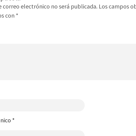
e correo electrónico no será publicada.
Los campos ob
os con
*
ónico
*