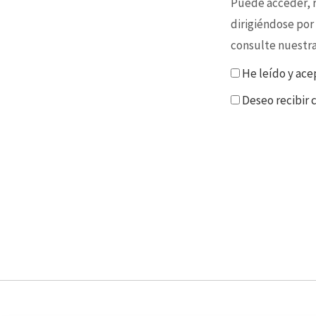
Puede acceder, re
dirigiéndose por
consulte nuestr
He leído y ace
Deseo recibir