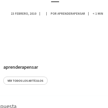
23 FEBRERO, 2010
POR
APRENDERAPENSAR
< 1
MIN
aprenderapensar
VER TODOS LOS ARTÍCULOS
spuesta