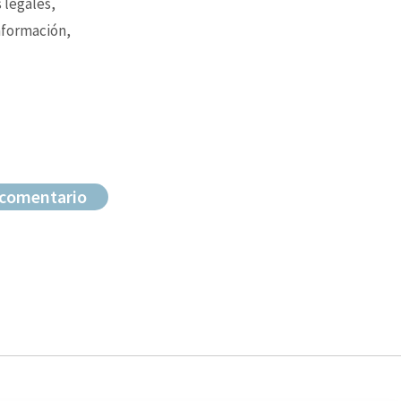
 legales,
nformación,