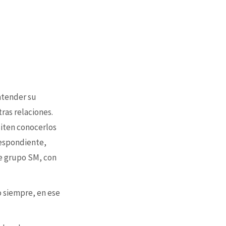
 atender su
tras relaciones.
siten conocerlos
respondiente,
e grupo SM, con
o siempre, en ese