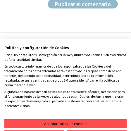
Política y configuración de Cookies
Con el fin de facilitar su navegación por la Web, utilizamos Cookies u otros archivos
de funcionalidad similar.
En todo caso, te informamos de que los responsables de las Cookies y del
tratamiento de los datos obtenidos a través tanto de las propias como de las de
© Grupo SM
terceros, decidiendo sobre la finalidad, contenido y uso de la información
Condiciones de uso
recabada, serán las entidades de grupo SM que se identifican en la política de
privacidad de la web.
Política de privacidad
Algunas de estas cookies son
de índole estrictamente técnica
, necesarias para
el funcionamiento de la web o de algunos de sus módulos, de forma que mejoran
Política de cookies
la experiencia de navegación al permitir al sistema reconocer al usuario en sus
diferentes visitas.
Contacto
RSS
Aceptar todas las cookies