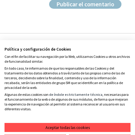
Política y configuración de Cookies
Con el fin de facilitar su navegación por la Web, utilizamos Cookies u otros archivos
de funcionalidad similar.
En todo caso, te informamos de que los responsables de las Cookies y del
tratamiento de los datos obtenidos a través tanto de las propias como de las de
© Grupo SM
terceros, decidiendo sobre la finalidad, contenido y uso de la información
Condiciones de uso
recabada, serán las entidades de grupo SM que se identifican en la política de
privacidad de la web.
Política de privacidad
Algunas de estas cookies son
de índole estrictamente técnica
, necesarias para
el funcionamiento de la web o de algunos de sus módulos, de forma que mejoran
Política de cookies
la experiencia de navegación al permitir al sistema reconocer al usuario en sus
diferentes visitas.
Contacto
RSS
Aceptar todas las cookies