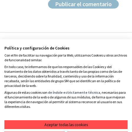
Política y configuración de Cookies
Con el fin de facilitar su navegación por la Web, utilizamos Cookies u otros archivos
de funcionalidad similar.
En todo caso, te informamos de que los responsables de las Cookies y del
tratamiento de los datos obtenidos a través tanto de las propias como de las de
© Grupo SM
terceros, decidiendo sobre la finalidad, contenido y uso de la información
Condiciones de uso
recabada, serán las entidades de grupo SM que se identifican en la política de
privacidad de la web.
Política de privacidad
Algunas de estas cookies son
de índole estrictamente técnica
, necesarias para
el funcionamiento de la web o de algunos de sus módulos, de forma que mejoran
Política de cookies
la experiencia de navegación al permitir al sistema reconocer al usuario en sus
diferentes visitas.
Contacto
RSS
Aceptar todas las cookies