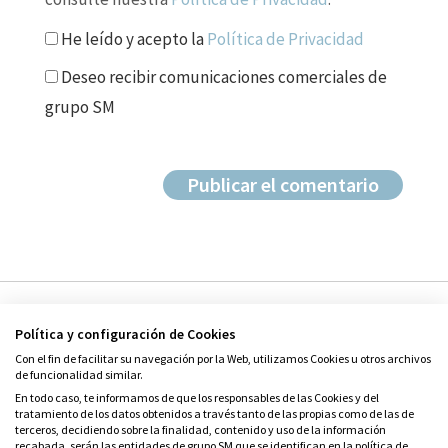
He leído y acepto la
Política de Privacidad
Deseo recibir comunicaciones comerciales de
grupo SM
Política y configuración de Cookies
Con el fin de facilitar su navegación por la Web, utilizamos Cookies u otros archivos
de funcionalidad similar.
En todo caso, te informamos de que los responsables de las Cookies y del
tratamiento de los datos obtenidos a través tanto de las propias como de las de
© Grupo SM
terceros, decidiendo sobre la finalidad, contenido y uso de la información
Condiciones de uso
recabada, serán las entidades de grupo SM que se identifican en la política de