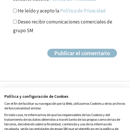
He leído y acepto la
Política de Privacidad
Deseo recibir comunicaciones comerciales de
grupo SM
Política y configuración de Cookies
Con el fin de facilitar su navegación por la Web, utilizamos Cookies u otros archivos
de funcionalidad similar.
En todo caso, te informamos de que los responsables de las Cookies y del
tratamiento de los datos obtenidos a través tanto de las propias como de las de
© Grupo SM
terceros, decidiendo sobre la finalidad, contenido y uso de la información
Condiciones de uso
recabada, serán las entidades de grupo SM que se identifican en la política de