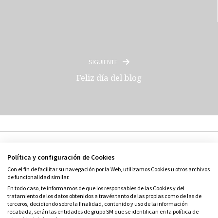
SIGUIENTE
Feliz día del blog
Política y configuración de Cookies
Con el fin de facilitar su navegación por la Web, utilizamos Cookies u otros archivos
de funcionalidad similar.
En todo caso, te informamos de que los responsables de las Cookies y del
tratamiento de los datos obtenidos a través tanto de las propias como de las de
© Grupo SM
terceros, decidiendo sobre la finalidad, contenido y uso de la información
Condiciones de uso
recabada, serán las entidades de grupo SM que se identifican en la política de