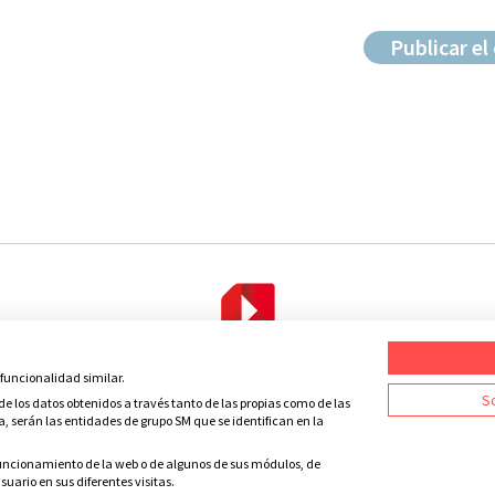
 funcionalidad similar.
Condiciones de uso
Política de privacidad
Política de cookies
C
So
e los datos obtenidos a través tanto de las propias como de las
a, serán las entidades de grupo SM que se identifican en la
 funcionamiento de la web o de algunos de sus módulos, de
uario en sus diferentes visitas.