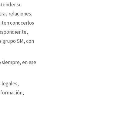
 atender su
tras relaciones.
siten conocerlos
respondiente,
e grupo SM, con
o siempre, en ese
 legales,
nformación,