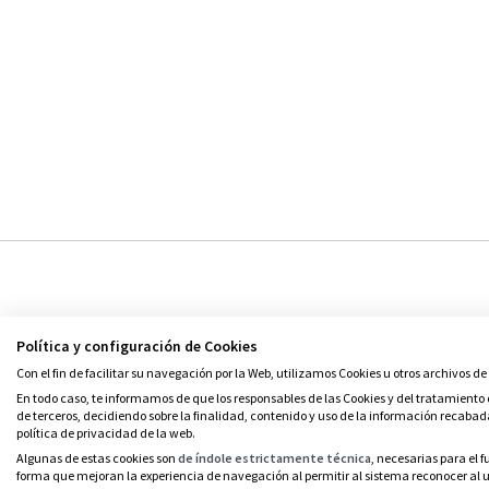
Política y configuración de Cookies
Con el fin de facilitar su navegación por la Web, utilizamos Cookies u otros archivos de
© Grupo SM
En todo caso, te informamos de que los responsables de las Cookies y del tratamiento d
de terceros, decidiendo sobre la finalidad, contenido y uso de la información recabad
política de privacidad de la web.
Algunas de estas cookies son
de índole estrictamente técnica
, necesarias para el
forma que mejoran la experiencia de navegación al permitir al sistema reconocer al us