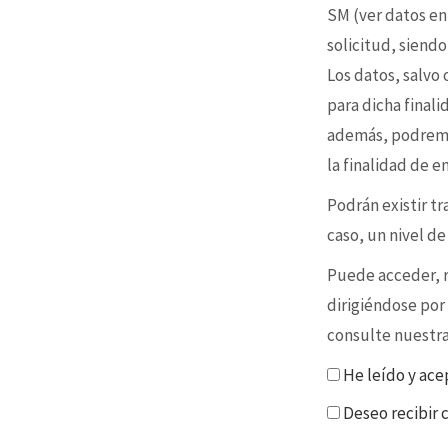
SM (ver datos en
solicitud, siendo
Los datos, salvo
para dicha final
además, podremo
la finalidad de 
Podrán existir t
caso, un nivel d
Puede acceder, re
dirigiéndose por
consulte nuestr
He leído y ace
Deseo recibir