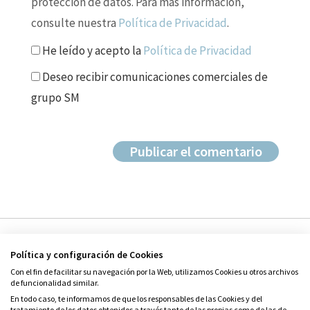
protección de datos. Para más información,
consulte nuestra
Política de Privacidad
.
He leído y acepto la
Política de Privacidad
Deseo recibir comunicaciones comerciales de
grupo SM
Política y configuración de Cookies
Con el fin de facilitar su navegación por la Web, utilizamos Cookies u otros archivos
de funcionalidad similar.
En todo caso, te informamos de que los responsables de las Cookies y del
tratamiento de los datos obtenidos a través tanto de las propias como de las de