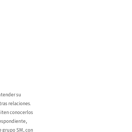
 atender su
tras relaciones.
siten conocerlos
respondiente,
e grupo SM, con