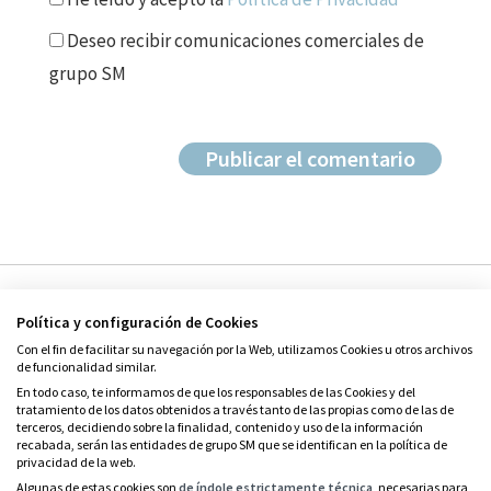
Deseo recibir comunicaciones comerciales de
grupo SM
Política y configuración de Cookies
Con el fin de facilitar su navegación por la Web, utilizamos Cookies u otros archivos
de funcionalidad similar.
En todo caso, te informamos de que los responsables de las Cookies y del
tratamiento de los datos obtenidos a través tanto de las propias como de las de
© Grupo SM
terceros, decidiendo sobre la finalidad, contenido y uso de la información
Condiciones de uso
recabada, serán las entidades de grupo SM que se identifican en la política de
privacidad de la web.
Política de privacidad
Algunas de estas cookies son
de índole estrictamente técnica
, necesarias para