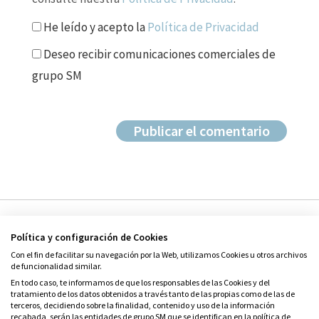
He leído y acepto la
Política de Privacidad
Deseo recibir comunicaciones comerciales de
grupo SM
Política y configuración de Cookies
Con el fin de facilitar su navegación por la Web, utilizamos Cookies u otros archivos
de funcionalidad similar.
En todo caso, te informamos de que los responsables de las Cookies y del
tratamiento de los datos obtenidos a través tanto de las propias como de las de
© Grupo SM
terceros, decidiendo sobre la finalidad, contenido y uso de la información
Condiciones de uso
recabada, serán las entidades de grupo SM que se identifican en la política de