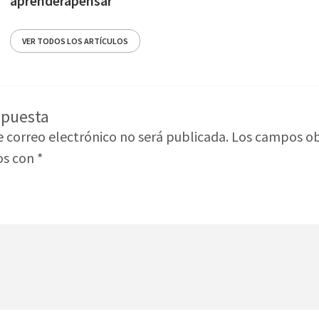
aprenderapensar
VER TODOS LOS ARTÍCULOS
spuesta
e correo electrónico no será publicada.
Los campos ob
os con
*