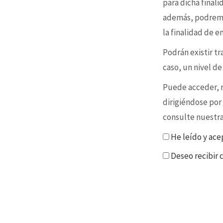
para dicha final
además, podremo
la finalidad de 
Podrán existir t
caso, un nivel d
Puede acceder, re
dirigiéndose por
consulte nuestr
He leído y ace
Deseo recibir