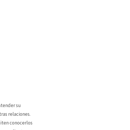
 atender su
tras relaciones.
siten conocerlos