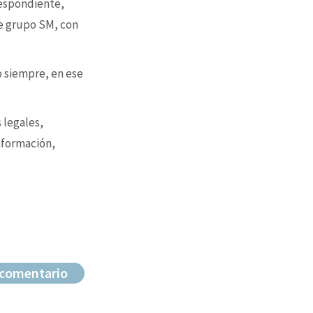
respondiente,
e grupo SM, con
o siempre, en ese
 legales,
nformación,