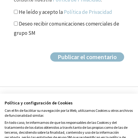
He leído y acepto la
Política de Privacidad
Deseo recibir comunicaciones comerciales de
grupo SM
Política y configuración de Cookies
Con el fin de facilitar su navegación por la Web, utilizamos Cookies u otros archivos
de funcionalidad similar.
En todo caso, te informamos de que los responsables de las Cookies y del
tratamiento de los datos obtenidos a través tanto de las propias como de las de
© Grupo SM
terceros, decidiendo sobre la finalidad, contenido y uso de la información
Condiciones de uso
recabada, serán las entidades de grupo SM que se identifican en la política de