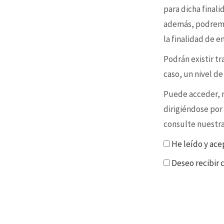
para dicha final
además, podremo
la finalidad de 
Podrán existir t
caso, un nivel d
Puede acceder, re
dirigiéndose por
consulte nuestr
He leído y ace
Deseo recibir