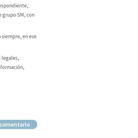
respondiente,
e grupo SM, con
o siempre, en ese
 legales,
nformación,