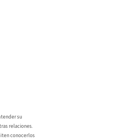
 atender su
tras relaciones.
siten conocerlos