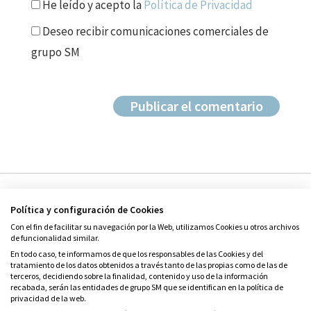
He leído y acepto la
Política de Privacidad
Deseo recibir comunicaciones comerciales de
grupo SM
Política y configuración de Cookies
Con el fin de facilitar su navegación por la Web, utilizamos Cookies u otros archivos
de funcionalidad similar.
En todo caso, te informamos de que los responsables de las Cookies y del
tratamiento de los datos obtenidos a través tanto de las propias como de las de
© Grupo SM
terceros, decidiendo sobre la finalidad, contenido y uso de la información
Condiciones de uso
recabada, serán las entidades de grupo SM que se identifican en la política de
privacidad de la web.
Política de privacidad