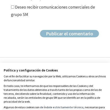
Deseo recibir comunicaciones comerciales de
grupo SM
Política y configuración de Cookies
Con el fin de facilitar su navegación por la Web, utilizamos Cookies u otros archivos
de funcionalidad similar.
En todo caso, te informamos de que los responsables de las Cookies y del
tratamiento de los datos obtenidos a través tanto de las propias como de las de
© Grupo SM
terceros, decidiendo sobre la finalidad, contenido y uso de la información
Condiciones de uso
recabada, serán las entidades de grupo SM que se identifican en la política de
privacidad de la web.
Política de privacidad
Algunas de estas cookies son
de índole estrictamente técnica
, necesarias para