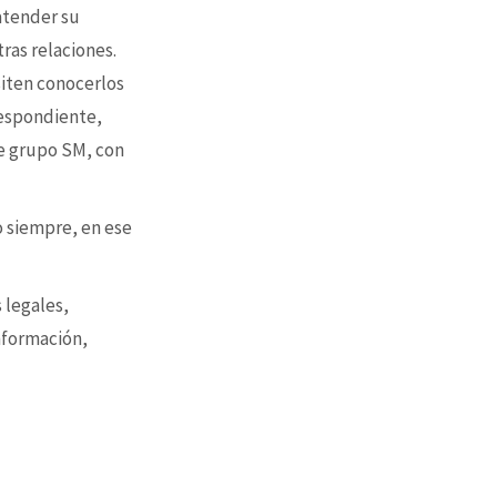
 atender su
tras relaciones.
siten conocerlos
respondiente,
e grupo SM, con
o siempre, en ese
 legales,
nformación,