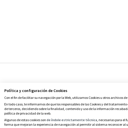
Política y configuración de Cookies
Con el fin de facilitar su navegación por la Web, utilizamos Cookies u otros archivos de
© Grupo SM
En todo caso, te informamos de que los responsables de las Cookies y del tratamiento d
de terceros, decidiendo sobre la finalidad, contenido y uso de la información recabad
política de privacidad de la web.
Algunas de estas cookies son
de índole estrictamente técnica
, necesarias para el
forma que mejoran la experiencia de navegación al permitir al sistema reconocer al us