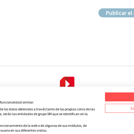
 funcionalidad similar.
Condiciones de uso
Política de privacidad
Política de cookies
C
So
e los datos obtenidos a través tanto de las propias como de las
a, serán las entidades de grupo SM que se identifican en la
 funcionamiento de la web o de algunos de sus módulos, de
uario en sus diferentes visitas.