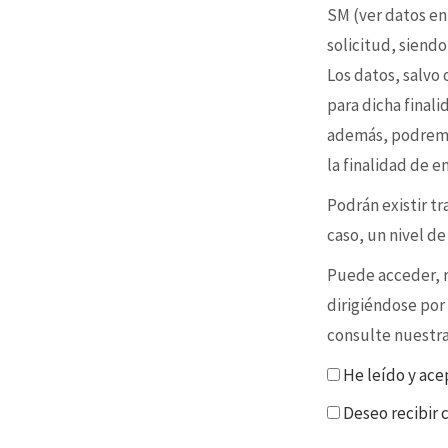
SM (ver datos en
solicitud, siendo
Los datos, salvo
para dicha final
además, podremo
la finalidad de 
Podrán existir t
caso, un nivel d
Puede acceder, re
dirigiéndose por
consulte nuestr
He leído y ace
Deseo recibir