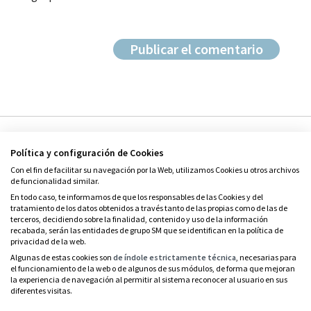
Política y configuración de Cookies
Con el fin de facilitar su navegación por la Web, utilizamos Cookies u otros archivos
de funcionalidad similar.
En todo caso, te informamos de que los responsables de las Cookies y del
tratamiento de los datos obtenidos a través tanto de las propias como de las de
© Grupo SM
terceros, decidiendo sobre la finalidad, contenido y uso de la información
Condiciones de uso
recabada, serán las entidades de grupo SM que se identifican en la política de
privacidad de la web.
Política de privacidad
Algunas de estas cookies son
de índole estrictamente técnica
, necesarias para
el funcionamiento de la web o de algunos de sus módulos, de forma que mejoran
Política de cookies
la experiencia de navegación al permitir al sistema reconocer al usuario en sus
diferentes visitas.
Contacto