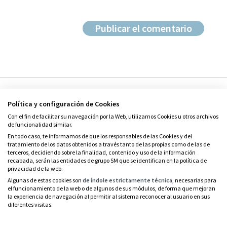
Política y configuración de Cookies
Con el fin de facilitar su navegación por la Web, utilizamos Cookies u otros archivos
de funcionalidad similar.
En todo caso, te informamos de que los responsables de las Cookies y del
tratamiento de los datos obtenidos a través tanto de las propias como de las de
© Grupo SM
terceros, decidiendo sobre la finalidad, contenido y uso de la información
Condiciones de uso
recabada, serán las entidades de grupo SM que se identifican en la política de
privacidad de la web.
Política de privacidad
Algunas de estas cookies son
de índole estrictamente técnica
, necesarias para
el funcionamiento de la web o de algunos de sus módulos, de forma que mejoran
Política de cookies
la experiencia de navegación al permitir al sistema reconocer al usuario en sus
diferentes visitas.
Contacto
RSS