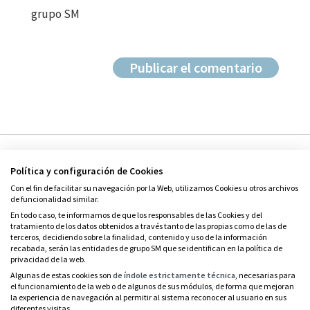
grupo SM
Política y configuración de Cookies
Con el fin de facilitar su navegación por la Web, utilizamos Cookies u otros archivos
de funcionalidad similar.
En todo caso, te informamos de que los responsables de las Cookies y del
tratamiento de los datos obtenidos a través tanto de las propias como de las de
© Grupo SM
terceros, decidiendo sobre la finalidad, contenido y uso de la información
Condiciones de uso
recabada, serán las entidades de grupo SM que se identifican en la política de
privacidad de la web.
Política de privacidad
Algunas de estas cookies son
de índole estrictamente técnica
, necesarias para
el funcionamiento de la web o de algunos de sus módulos, de forma que mejoran
Política de cookies
la experiencia de navegación al permitir al sistema reconocer al usuario en sus
diferentes visitas.