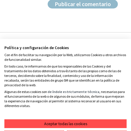
Política y configuración de Cookies
Con el fin de facilitar su navegación por la Web, utilizamos Cookies u otros archivos
de funcionalidad similar.
En todo caso, te informamos de que los responsables de las Cookies y del
tratamiento de los datos obtenidos a través tanto de las propias como de las de
© Grupo SM
terceros, decidiendo sobre la finalidad, contenido y uso de la información
Condiciones de uso
recabada, serán las entidades de grupo SM que se identifican en la política de
privacidad de la web.
Política de privacidad
Algunas de estas cookies son
de índole estrictamente técnica
, necesarias para
el funcionamiento de la web o de algunos de sus módulos, de forma que mejoran
Política de cookies
la experiencia de navegación al permitir al sistema reconocer al usuario en sus
diferentes visitas.
Contacto
RSS
Aceptar todas las cookies