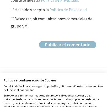
consulte nuestra
Política de Privacidad
.
He leído y acepto la
Política de Privacidad
Deseo recibir comunicaciones comerciales de
grupo SM
Política y configuración de Cookies
Con el fin de facilitar su navegación por la Web, utilizamos Cookies u otros archivos
de funcionalidad similar.
En todo caso, te informamos de que los responsables de las Cookies y del
tratamiento de los datos obtenidos a través tanto de las propias como de las de
© Grupo SM
terceros, decidiendo sobre la finalidad, contenido y uso de la información
Condiciones de uso
recabada, serán las entidades de grupo SM que se identifican en la política de