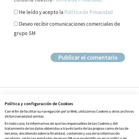
He leído y acepto la
Política de Privacidad
Deseo recibir comunicaciones comerciales de
grupo SM
Política y configuración de Cookies
Con el fin de facilitar su navegación por la Web, utilizamos Cookies u otros archivos
de funcionalidad similar.
En todo caso, te informamos de que los responsables de las Cookies y del
tratamiento de los datos obtenidos a través tanto de las propias como de las de
© Grupo SM
terceros, decidiendo sobre la finalidad, contenido y uso de la información
Condiciones de uso
recabada, serán las entidades de grupo SM que se identifican en la política de