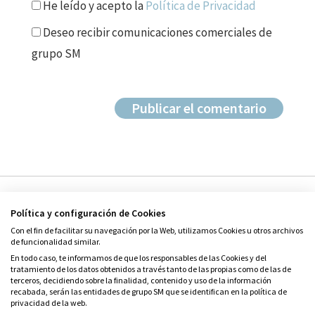
He leído y acepto la
Política de Privacidad
Deseo recibir comunicaciones comerciales de
grupo SM
Política y configuración de Cookies
Con el fin de facilitar su navegación por la Web, utilizamos Cookies u otros archivos
de funcionalidad similar.
En todo caso, te informamos de que los responsables de las Cookies y del
tratamiento de los datos obtenidos a través tanto de las propias como de las de
© Grupo SM
terceros, decidiendo sobre la finalidad, contenido y uso de la información
Condiciones de uso
recabada, serán las entidades de grupo SM que se identifican en la política de
privacidad de la web.
Política de privacidad