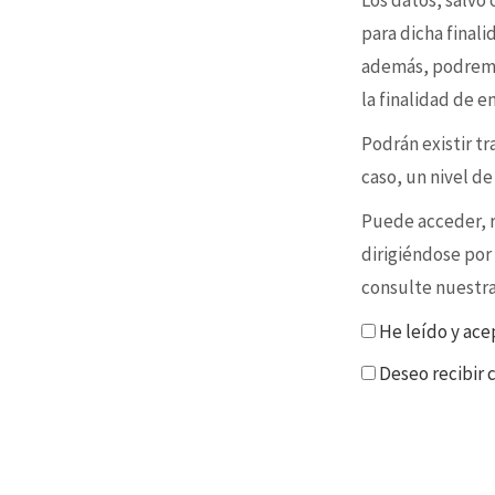
Los datos, salvo
para dicha final
además, podremo
la finalidad de 
Podrán existir t
caso, un nivel d
Puede acceder, re
dirigiéndose por
consulte nuestr
He leído y ace
Deseo recibir