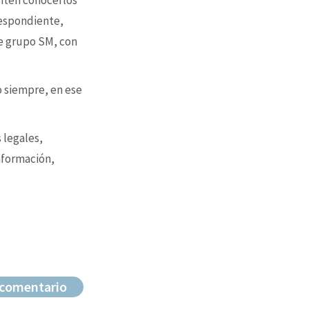
siten conocerlos
respondiente,
e grupo SM, con
o siempre, en ese
 legales,
nformación,