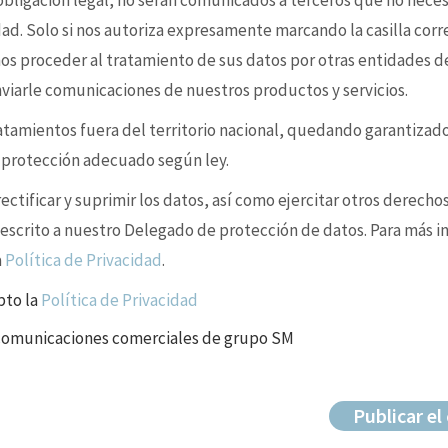
 obligación legal, no serán comunicados a terceros que no nece
idad. Solo si nos autoriza expresamente marcando la casilla cor
s proceder al tratamiento de sus datos por otras entidades d
enviarle comunicaciones de nuestros productos y servicios.
ratamientos fuera del territorio nacional, quedando garantizad
e protección adecuado según ley.
ctificar y suprimir los datos, así como ejercitar otros derechos
 escrito a nuestro Delegado de protección de datos. Para más i
a
Política de Privacidad
.
pto la
Política de Privacidad
 comunicaciones comerciales de grupo SM