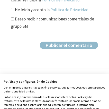
consulte nuestra
Política de Privacidad
.
He leído y acepto la
Política de Privacidad
Deseo recibir comunicaciones comerciales de
grupo SM
Política y configuración de Cookies
Con el fin de facilitar su navegación por la Web, utilizamos Cookies u otros archivos
de funcionalidad similar.
En todo caso, te informamos de que los responsables de las Cookies y del
tratamiento de los datos obtenidos a través tanto de las propias como de las de
© Grupo SM
terceros, decidiendo sobre la finalidad, contenido y uso de la información
Condiciones de uso
recabada, serán las entidades de grupo SM que se identifican en la política de