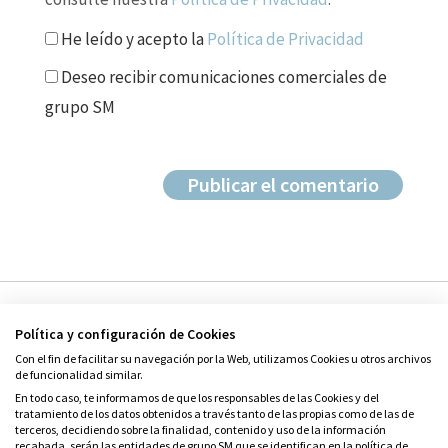
He leído y acepto la
Política de Privacidad
Deseo recibir comunicaciones comerciales de
grupo SM
Política y configuración de Cookies
Con el fin de facilitar su navegación por la Web, utilizamos Cookies u otros archivos
de funcionalidad similar.
En todo caso, te informamos de que los responsables de las Cookies y del
tratamiento de los datos obtenidos a través tanto de las propias como de las de
© Grupo SM
terceros, decidiendo sobre la finalidad, contenido y uso de la información
Condiciones de uso
recabada, serán las entidades de grupo SM que se identifican en la política de