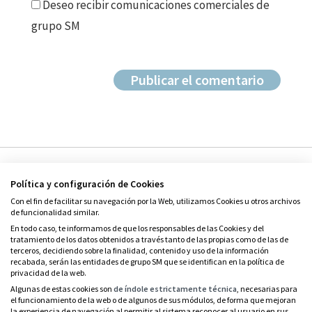
Deseo recibir comunicaciones comerciales de
grupo SM
Política y configuración de Cookies
Con el fin de facilitar su navegación por la Web, utilizamos Cookies u otros archivos
de funcionalidad similar.
En todo caso, te informamos de que los responsables de las Cookies y del
tratamiento de los datos obtenidos a través tanto de las propias como de las de
© Grupo SM
terceros, decidiendo sobre la finalidad, contenido y uso de la información
Condiciones de uso
recabada, serán las entidades de grupo SM que se identifican en la política de
privacidad de la web.
Política de privacidad
Algunas de estas cookies son
de índole estrictamente técnica
, necesarias para
el funcionamiento de la web o de algunos de sus módulos, de forma que mejoran
Política de cookies
la experiencia de navegación al permitir al sistema reconocer al usuario en sus