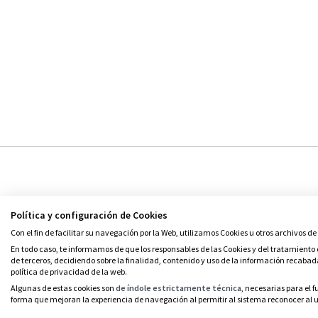
Política y configuración de Cookies
Con el fin de facilitar su navegación por la Web, utilizamos Cookies u otros archivos de
© Grupo SM
En todo caso, te informamos de que los responsables de las Cookies y del tratamiento d
de terceros, decidiendo sobre la finalidad, contenido y uso de la información recabad
política de privacidad de la web.
Algunas de estas cookies son
de índole estrictamente técnica
, necesarias para el
forma que mejoran la experiencia de navegación al permitir al sistema reconocer al us