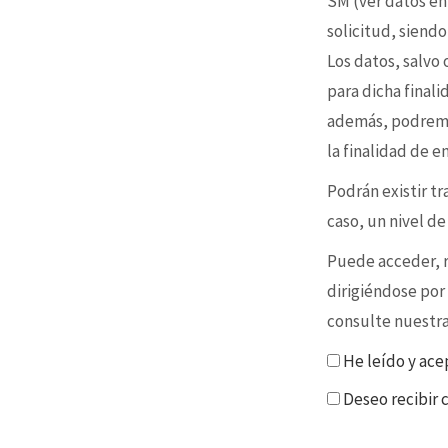
SM (ver datos en
solicitud, siendo
Los datos, salvo
para dicha final
además, podremo
la finalidad de 
Podrán existir t
caso, un nivel d
Puede acceder, re
dirigiéndose por
consulte nuestr
He leído y ace
Deseo recibir