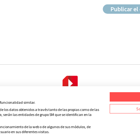
 funcionalidad similar.
Condiciones de uso
Política de privacidad
Política de cookies
C
So
e los datos obtenidos a través tanto de las propias como de las
a, serán las entidades de grupo SM que se identifican en la
 funcionamiento de la web o de algunos de sus módulos, de
uario en sus diferentes visitas.