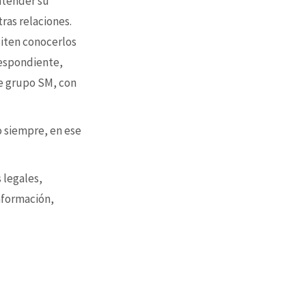
 atender su
tras relaciones.
siten conocerlos
respondiente,
e grupo SM, con
o siempre, en ese
 legales,
nformación,