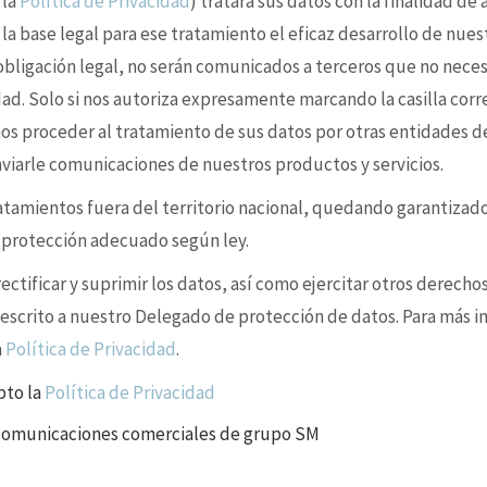
 la
Política de Privacidad
) tratará sus datos con la finalidad de
 la base legal para ese tratamiento el eficaz desarrollo de nues
 obligación legal, no serán comunicados a terceros que no nece
idad. Solo si nos autoriza expresamente marcando la casilla cor
s proceder al tratamiento de sus datos por otras entidades d
enviarle comunicaciones de nuestros productos y servicios.
ratamientos fuera del territorio nacional, quedando garantizad
e protección adecuado según ley.
ctificar y suprimir los datos, así como ejercitar otros derechos
 escrito a nuestro Delegado de protección de datos. Para más i
a
Política de Privacidad
.
pto la
Política de Privacidad
 comunicaciones comerciales de grupo SM