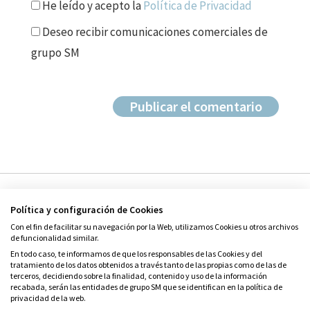
He leído y acepto la
Política de Privacidad
Deseo recibir comunicaciones comerciales de
grupo SM
Política y configuración de Cookies
Con el fin de facilitar su navegación por la Web, utilizamos Cookies u otros archivos
de funcionalidad similar.
En todo caso, te informamos de que los responsables de las Cookies y del
tratamiento de los datos obtenidos a través tanto de las propias como de las de
© Grupo SM
terceros, decidiendo sobre la finalidad, contenido y uso de la información
Condiciones de uso
recabada, serán las entidades de grupo SM que se identifican en la política de
privacidad de la web.
Política de privacidad