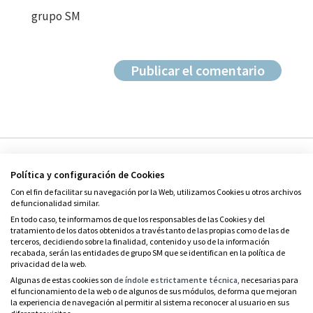
grupo SM
Política y configuración de Cookies
Con el fin de facilitar su navegación por la Web, utilizamos Cookies u otros archivos
de funcionalidad similar.
En todo caso, te informamos de que los responsables de las Cookies y del
tratamiento de los datos obtenidos a través tanto de las propias como de las de
© Grupo SM
terceros, decidiendo sobre la finalidad, contenido y uso de la información
Condiciones de uso
recabada, serán las entidades de grupo SM que se identifican en la política de
privacidad de la web.
Política de privacidad
Algunas de estas cookies son
de índole estrictamente técnica
, necesarias para
el funcionamiento de la web o de algunos de sus módulos, de forma que mejoran
Política de cookies
la experiencia de navegación al permitir al sistema reconocer al usuario en sus