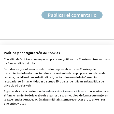
Política y configuración de Cookies
Con el fin de facilitar su navegación por la Web, utilizamos Cookies u otros archivos
de funcionalidad similar.
En todo caso, te informamos de que los responsables de las Cookies y del
tratamiento de los datos obtenidos a través tanto de las propias como de las de
© Grupo SM
terceros, decidiendo sobre la finalidad, contenido y uso de la información
Condiciones de uso
recabada, serán las entidades de grupo SM que se identifican en la política de
privacidad de la web.
Política de privacidad
Algunas de estas cookies son
de índole estrictamente técnica
, necesarias para
el funcionamiento de la web o de algunos de sus módulos, de forma que mejoran
Política de cookies
la experiencia de navegación al permitir al sistema reconocer al usuario en sus
diferentes visitas.
Contacto
RSS