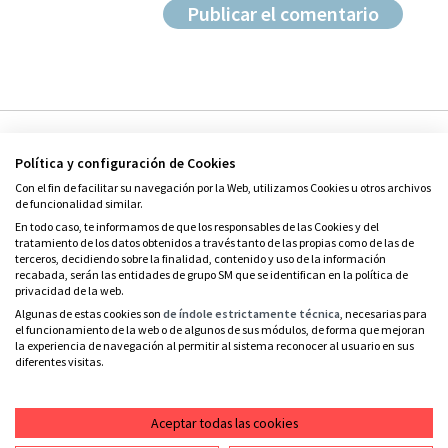
Política y configuración de Cookies
Con el fin de facilitar su navegación por la Web, utilizamos Cookies u otros archivos
de funcionalidad similar.
En todo caso, te informamos de que los responsables de las Cookies y del
tratamiento de los datos obtenidos a través tanto de las propias como de las de
© Grupo SM
terceros, decidiendo sobre la finalidad, contenido y uso de la información
Condiciones de uso
recabada, serán las entidades de grupo SM que se identifican en la política de
privacidad de la web.
Política de privacidad
Algunas de estas cookies son
de índole estrictamente técnica
, necesarias para
el funcionamiento de la web o de algunos de sus módulos, de forma que mejoran
Política de cookies
la experiencia de navegación al permitir al sistema reconocer al usuario en sus
diferentes visitas.
Contacto
RSS
Aceptar todas las cookies