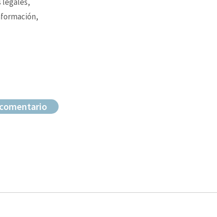
 legales,
nformación,