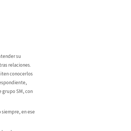
 atender su
tras relaciones.
siten conocerlos
respondiente,
e grupo SM, con
o siempre, en ese