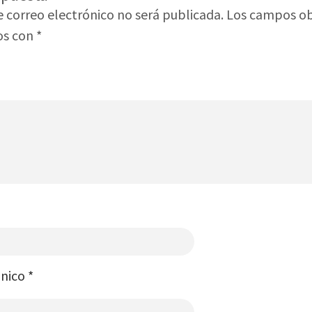
e correo electrónico no será publicada.
Los campos ob
os con
*
ónico
*