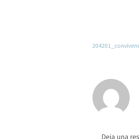
204201_convivenc
Deja una re