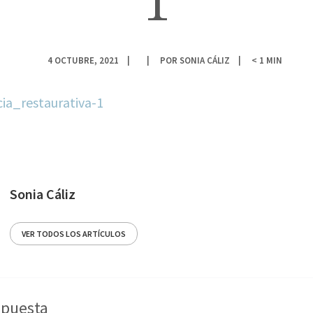
1
4 OCTUBRE, 2021
POR
SONIA CÁLIZ
< 1
MIN
ia_restaurativa-1
Sonia Cáliz
VER TODOS LOS ARTÍCULOS
spuesta