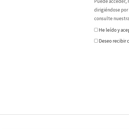
Puede acceder, re
dirigiéndose por
consulte nuestr
He leído y ace
Deseo recibir