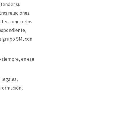
 atender su
tras relaciones.
siten conocerlos
respondiente,
e grupo SM, con
o siempre, en ese
 legales,
nformación,