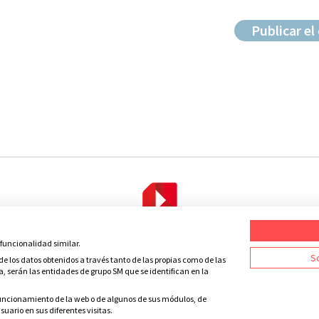
 funcionalidad similar.
Condiciones de uso
Política de privacidad
Política de cookies
C
So
e los datos obtenidos a través tanto de las propias como de las
a, serán las entidades de grupo SM que se identifican en la
 funcionamiento de la web o de algunos de sus módulos, de
uario en sus diferentes visitas.