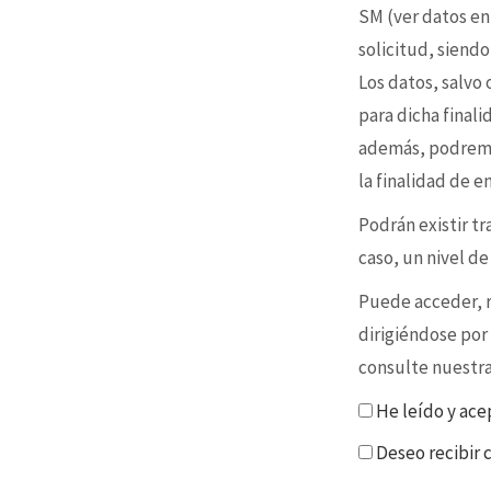
SM (ver datos en
solicitud, siendo
Los datos, salvo
para dicha final
además, podremo
la finalidad de 
Podrán existir t
caso, un nivel d
Puede acceder, re
dirigiéndose por
consulte nuestr
He leído y ace
Deseo recibir