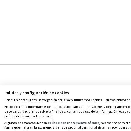
Política y configuración de Cookies
Con el fin de facilitar su navegación por la Web, utilizamos Cookies u otros archivos de
© Grupo SM
En todo caso, te informamos de que los responsables de las Cookies y del tratamiento d
de terceros, decidiendo sobre la finalidad, contenido y uso de la información recabad
política de privacidad de la web.
Algunas de estas cookies son
de índole estrictamente técnica
, necesarias para el
forma que mejoran la experiencia de navegación al permitir al sistema reconocer al us