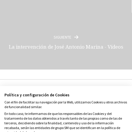
SIGUIENTE
La intervención de José Antonio Marina - Vídeos
Política y configuración de Cookies
Con el fin de facilitar su navegación por la Web, utilizamos Cookies u otros archivos
de funcionalidad similar.
En todo caso, te informamos de que los responsables de las Cookies y del
© Grupo SM
tratamiento de los datos obtenidos a través tanto de las propias como de las de
terceros, decidiendo sobre la finalidad, contenido y uso de la información
Condiciones de uso
recabada, serán las entidades de grupo SM que se identifican en la política de