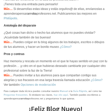
¡Tienes toda una entrada para pensarlo!
Más…
Si desarrollas estas ideas y estás orgullos@ de ellas, envíanoslas a
aprenderapensar
arroba
profesores.net. Publicaremos las mejores en
Philópolis
.
Antología del disparate
¿Qué cosas han dicho o hecho tus alumnos que no puedes olvidar?
¡Acuérdate también de las buenas!
Más…
Puedes colgar en tu blog algunos de los trabajos, escritos o dibujos
de tus alumnos, y hacer un bonito museo
¿Cómo?
Pros y contras
Haz memoria y rescata un momento en el que te hayas sentido en paz con tu
profesión… ¡y otro en el que hubieras deseado cambiarte por cualquier otro
profesional sobre la faz de la Tierra!
Más…
Puedes invitar a tus alumnos para que compartan contigo sus
alegrías y sus fracasos en esa larga travesía llamada educación
¿Cómo?
Ver también
Opciones de moderación
Para cualquier duda técnica puedes consultar nuestro
Manual
o la
Guía Rápida
, así como las
Preguntas frecuentes
. Si olvidaste tus claves,
haz clic aquí
. También puedes escribirnos a
aprenderapensar
arroba
profesores.net y preguntarnos lo que quieras.
¡Feliz Blog Nuevo!