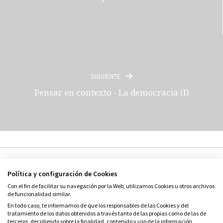
SIGUIENTE
Pensar en contexto - La democracia (I)
Política y configuración de Cookies
Con el fin de facilitar su navegación por la Web, utilizamos Cookies u otros archivos
de funcionalidad similar.
En todo caso, te informamos de que los responsables de las Cookies y del
© Grupo SM
tratamiento de los datos obtenidos a través tanto de las propias como de las de
terceros, decidiendo sobre la finalidad, contenido y uso de la información