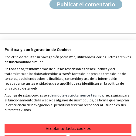
Política y configuración de Cookies
Con el fin de facilitar su navegación por la Web, utilizamos Cookies u otros archivos
de funcionalidad similar.
En todo caso, te informamos de que los responsables de las Cookies y del
tratamiento de los datos obtenidos a través tanto de las propias como de las de
© Grupo SM
terceros, decidiendo sobre la finalidad, contenido y uso de la información
Condiciones de uso
recabada, serán las entidades de grupo SM que se identifican en la política de
privacidad de la web.
Política de privacidad
Algunas de estas cookies son
de índole estrictamente técnica
, necesarias para
el funcionamiento de la web o de algunos de sus módulos, de forma que mejoran
Política de cookies
la experiencia de navegación al permitir al sistema reconocer al usuario en sus
diferentes visitas.
Contacto
RSS
Aceptar todas las cookies