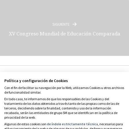
SIGUIENTE
XV Congreso Mundial de Educación Comparada
Política y configuración de Cookies
Con el fin de facilitar su navegación por la Web, utilizamos Cookies u otros archivos
de funcionalidad similar.
En todo caso, te informamos de que los responsables de las Cookies y del
© Grupo SM
tratamiento de los datos obtenidos a través tanto de las propias como de las de
terceros, decidiendo sobre la finalidad, contenido y uso de la información
Condiciones de uso
recabada, serán las entidades de grupo SM que se identifican en la política de
privacidad de la web.
Política de privacidad
Algunas de estas cookies son
de índole estrictamente técnica
, necesarias para
el funcionamiento de la web o de algunos de sus módulos, de forma que mejoran