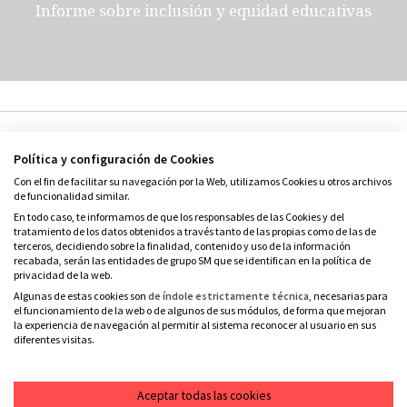
Informe sobre inclusión y equidad educativas
Política y configuración de Cookies
Con el fin de facilitar su navegación por la Web, utilizamos Cookies u otros archivos
de funcionalidad similar.
En todo caso, te informamos de que los responsables de las Cookies y del
© Grupo SM
tratamiento de los datos obtenidos a través tanto de las propias como de las de
terceros, decidiendo sobre la finalidad, contenido y uso de la información
Condiciones de uso
recabada, serán las entidades de grupo SM que se identifican en la política de
privacidad de la web.
Política de privacidad
Algunas de estas cookies son
de índole estrictamente técnica
, necesarias para
el funcionamiento de la web o de algunos de sus módulos, de forma que mejoran
Política de cookies
la experiencia de navegación al permitir al sistema reconocer al usuario en sus
diferentes visitas.
Contacto
RSS
Aceptar todas las cookies