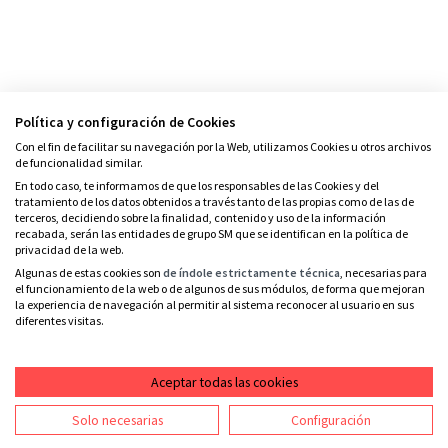
Política y configuración de Cookies
Con el fin de facilitar su navegación por la Web, utilizamos Cookies u otros archivos
de funcionalidad similar.
En todo caso, te informamos de que los responsables de las Cookies y del
tratamiento de los datos obtenidos a través tanto de las propias como de las de
terceros, decidiendo sobre la finalidad, contenido y uso de la información
recabada, serán las entidades de grupo SM que se identifican en la política de
privacidad de la web.
Algunas de estas cookies son
de índole estrictamente técnica
, necesarias para
el funcionamiento de la web o de algunos de sus módulos, de forma que mejoran
la experiencia de navegación al permitir al sistema reconocer al usuario en sus
diferentes visitas.
Aceptar todas las cookies
Solo necesarias
Configuración