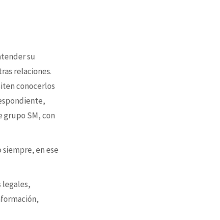
 atender su
tras relaciones.
siten conocerlos
respondiente,
e grupo SM, con
o siempre, en ese
 legales,
nformación,