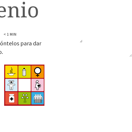
enio
< 1
MIN
óntelos para dar
o.