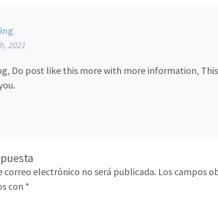
ing
th, 2021
og, Do post like this more with more information, This
you.
spuesta
e correo electrónico no será publicada.
Los campos ob
os con
*