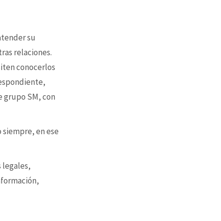
 atender su
tras relaciones.
siten conocerlos
respondiente,
e grupo SM, con
o siempre, en ese
 legales,
nformación,