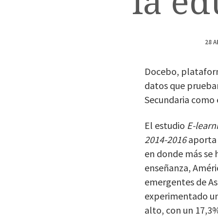
la ed
28 A
Docebo, plataform
datos que prueban 
Secundaria como e
El estudio
E-learn
2014-2016
aporta 
en donde más se h
enseñanza, Améric
emergentes de Asi
experimentado un
alto, con un 17,3