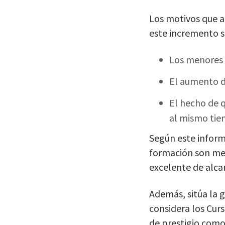
Los motivos que ap
este incremento so
Los menores c
El aumento de
El hecho de q
al mismo tie
Según este infor
formación son men
excelente de alca
Además, sitúa la g
considera los Cur
de prestigio como