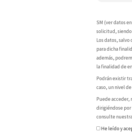
SM (ver datos en
solicitud, siendo
Los datos, salvo
para dicha final
además, podremo
la finalidad de 
Podrán existir t
caso, un nivel d
Puede acceder, re
dirigiéndose por
consulte nuestr
He leído y ace