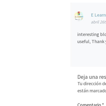
E Learn
abril 26
interesting bl
useful, Thank 
Deja una re
Tu dirección d
están marcad
Comentario
*