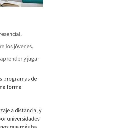
resencial.
e los jóvenes.
 aprender y jugar
los programas de
una forma
aje a distancia, y
por universidades
enos que más ha